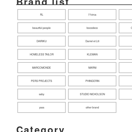
Brand list
RL
77circa
beautiful people
bocodeco
DAIRIKU
Daniel et Lili
HOMELESS TAILOR
KLEMAN
MARCOMONDE
MARNI
PERS PROJECTS
PHINGERIN
saby
STUDIO NICHOLSON
yass
other brand
Category