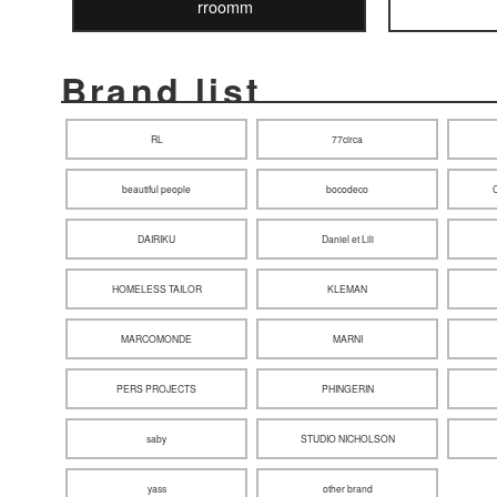
rroomm
Brand list
RL
77circa
beautiful people
bocodeco
DAIRIKU
Daniel et Lili
HOMELESS TAILOR
KLEMAN
MARCOMONDE
MARNI
PERS PROJECTS
PHINGERIN
saby
STUDIO NICHOLSON
yass
other brand