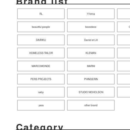
Brand list
RL
77circa
beautiful people
bocodeco
DAIRIKU
Daniel et Lili
HOMELESS TAILOR
KLEMAN
MARCOMONDE
MARNI
PERS PROJECTS
PHINGERIN
saby
STUDIO NICHOLSON
yass
other brand
Category