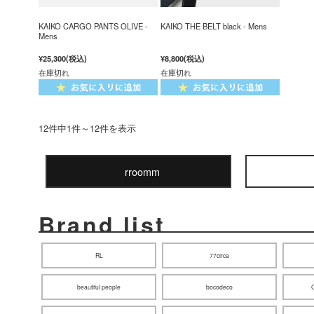
KAIKO CARGO PANTS OLIVE -
KAIKO THE BELT black - Mens
Mens
¥25,300
(税込)
¥8,800
(税込)
在庫切れ
在庫切れ
12件中1件～12件を表示
rroomm
Brand list
RL
77circa
beautiful people
bocodeco