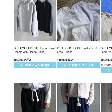
OLD FOLK HOUSE Skipper Sweat
OLD FOLK HOUSE Jewlry T-shirt-
OLD FOL
Hoodie with Fleece Lining -
crew - Mens
Long-Sle
¥28,600
(税込)
¥19,800
(税込)
¥26,400
在庫切れ