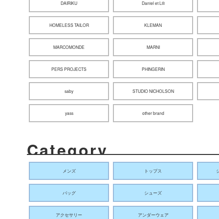
DAIRIKU
Daniel et Lili
HOMELESS TAILOR
KLEMAN
MARCOMONDE
MARNI
PERS PROJECTS
PHINGERIN
saby
STUDIO NICHOLSON
yass
other brand
Category
メンズ
トップス
バッグ
シューズ
アクセサリー
アンダーウェア